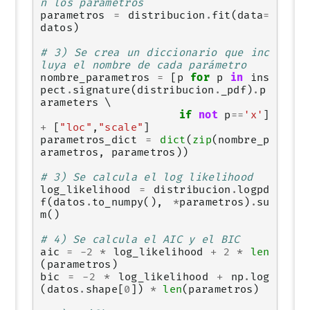
n los parámetros
parametros
=
distribucion
.
fit
(
data
=
datos
)
# 3) Se crea un diccionario que inc
luya el nombre de cada parámetro
nombre_parametros
=
[
p
for
p
in
ins
pect
.
signature
(
distribucion
.
_pdf
)
.
p
arameters
 \

if
not
p
==
'x'
]
+
[
"loc"
,
"scale"
]
parametros_dict
=
dict
(
zip
(
nombre_p
arametros
,
parametros
))
# 3) Se calcula el log likelihood
log_likelihood
=
distribucion
.
logpd
f
(
datos
.
to_numpy
(),
*
parametros
)
.
su
m
()
# 4) Se calcula el AIC y el BIC
aic
=
-
2
*
log_likelihood
+
2
*
len
(
parametros
)
bic
=
-
2
*
log_likelihood
+
np
.
log
(
datos
.
shape
[
0
])
*
len
(
parametros
)