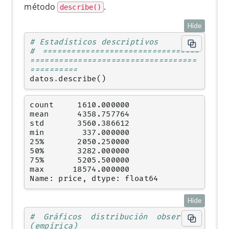
método
.
describe()
Hide
# Estadísticos descriptivos
# =================================
===================================
==========
datos
.
describe
()
count     1610.000000

mean      4358.757764

std       3560.386612

min        337.000000

25%       2050.250000

50%       3282.000000

75%       5205.500000

max      18574.000000

Name: price, dtype: float64
Hide
# Gráficos distribución observada 
(empírica)