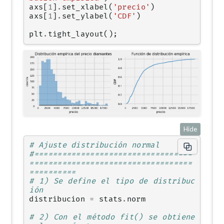
axs
[
1
]
.
set_xlabel
(
'precio'
)
axs
[
1
]
.
set_ylabel
(
'CDF'
)
plt
.
tight_layout
();
Hide
# Ajuste distribución normal
#==================================
===================================
==========
# 1) Se define el tipo de distribuc
ión
distribucion
=
stats
.
norm
# 2) Con el método fit() se obtiene