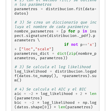
# 2) Con el método fit() se obtiene
n los parámetros
parametros
=
distribucion
.
fit
(
data
=
datos
)
# 3) Se crea un diccionario que inc
luya el nombre de cada parámetro
nombre_parametros
=
[
p
for
p
in
ins
pect
.
signature
(
distribucion
.
_pdf
)
.
p
arameters
 \

if
not
p
==
'x'
]
+
[
"loc"
,
"scale"
]
parametros_dict
=
dict
(
zip
(
nombre_p
arametros
,
parametros
))
# 3) Se calcula el log likelihood
log_likelihood
=
distribucion
.
logpd
f
(
datos
.
to_numpy
(),
*
parametros
)
.
su
m
()
# 4) Se calcula el AIC y el BIC
aic
=
-
2
*
log_likelihood
+
2
*
len
(
parametros
)
bic
=
-
2
*
log_likelihood
+
np
.
log
(
datos
.
shape
[
0
])
*
len
(
parametros
)