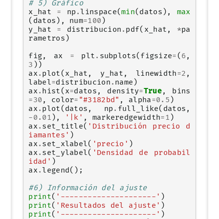
# 5) Gráfico
x_hat
=
np
.
linspace
(
min
(
datos
),
max
(
datos
),
num
=
100
)
y_hat
=
distribucion
.
pdf
(
x_hat
,
*
pa
rametros
)
fig
,
ax
=
plt
.
subplots
(
figsize
=
(
6
,
3
))
ax
.
plot
(
x_hat
,
y_hat
,
linewidth
=
2
,
label
=
distribucion
.
name
)
ax
.
hist
(
x
=
datos
,
density
=
True
,
bins
=
30
,
color
=
"#3182bd"
,
alpha
=
0.5
)
ax
.
plot
(
datos
,
np
.
full_like
(
datos
,
-
0.01
),
'|k'
,
markeredgewidth
=
1
)
ax
.
set_title
(
'Distribución precio d
iamantes'
)
ax
.
set_xlabel
(
'precio'
)
ax
.
set_ylabel
(
'Densidad de probabil
idad'
)
ax
.
legend
();
#6) Información del ajuste
print
(
'---------------------'
)
print
(
'Resultados del ajuste'
)
print
(
'---------------------'
)