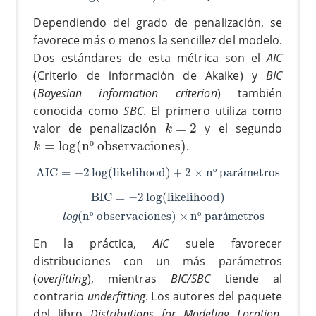
Dependiendo del grado de penalización, se
favorece más o menos la sencillez del modelo.
Dos estándares de esta métrica son el
AIC
(Criterio de información de Akaike) y
BIC
(
Bayesian information criterion
) también
conocida como
SBC
. El primero utiliza como
k
=
2
valor de penalización
=
2
y el segundo
k
k
=
log
(
nº observaciones)
=
log
(
n
º
 observaciones)
.
k
AIC
=
−
2
log
(
likelihood
)
+
2
×
nº parámetros
AIC
=
−
2
log
(
likelihood
)
+
2
×
n
º
 par
á
metros
BIC
=
−
2
log
(
likelihood
)
+
l
o
g
(
nº observaciones
)
×
nº par
BIC
=
−
2
log
(
likelihood
)
+
(
n
º
 observaciones
)
×
n
º
 par
á
metros
l
o
g
En la práctica,
AIC
suele favorecer
distribuciones con un más parámetros
(
overfitting
), mientras
BIC/SBC
tiende al
contrario
underfitting
. Los autores del paquete
del libro
Distributions for Modeling Location,