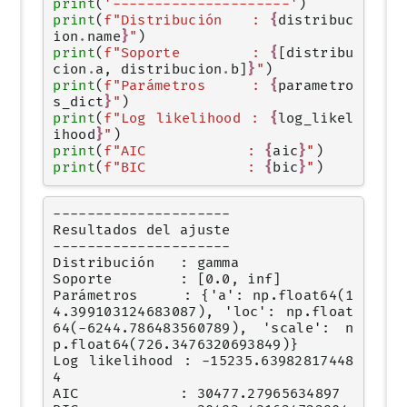
print
(
'---------------------'
)
print
(
f
"Distribución   : 
{
distribuc
ion
.
name
}
"
)
print
(
f
"Soporte        : 
{
[
distribu
cion
.
a
,
distribucion
.
b
]
}
"
)
print
(
f
"Parámetros     : 
{
parametro
s_dict
}
"
)
print
(
f
"Log likelihood : 
{
log_likel
ihood
}
"
)
print
(
f
"AIC            : 
{
aic
}
"
)
print
(
f
"BIC            : 
{
bic
}
"
)
---------------------

Resultados del ajuste

---------------------

Distribución   : gamma

Soporte        : [0.0, inf]

Parámetros     : {'a': np.float64(1
4.399103124683087), 'loc': np.float
64(-6244.786483560789), 'scale': n
p.float64(726.3476320693849)}

Log likelihood : -15235.63982817448
4

AIC            : 30477.27965634897
