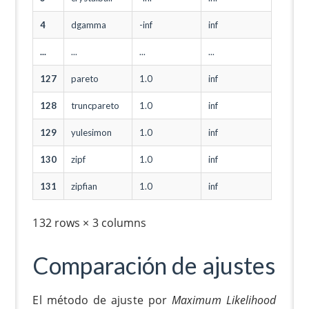
4
dgamma
-inf
inf
...
...
...
...
127
pareto
1.0
inf
128
truncpareto
1.0
inf
129
yulesimon
1.0
inf
130
zipf
1.0
inf
131
zipfian
1.0
inf
132 rows × 3 columns
Comparación de ajustes
El método de ajuste por
Maximum Likelihood