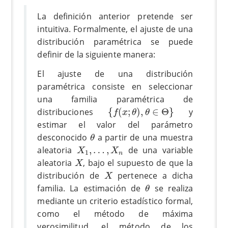
La definición anterior pretende ser
intuitiva. Formalmente, el ajuste de una
distribución paramétrica se puede
definir de la siguiente manera:
El ajuste de una distribución
paramétrica consiste en seleccionar
una familia paramétrica de
{
f
(
x
;
θ
)
,
θ
∈
Θ
}
distribuciones
{
(
;
)
,
∈
Θ
}
y
f
x
θ
θ
estimar el valor del parámetro
θ
desconocido
a partir de una muestra
θ
X
1
,
…
,
X
n
aleatoria
,
…
,
de una variable
X
X
1
n
X
aleatoria
, bajo el supuesto de que la
X
X
distribución de
pertenece a dicha
X
θ
familia. La estimación de
se realiza
θ
mediante un criterio estadístico formal,
como el método de máxima
verosimilitud, el método de los