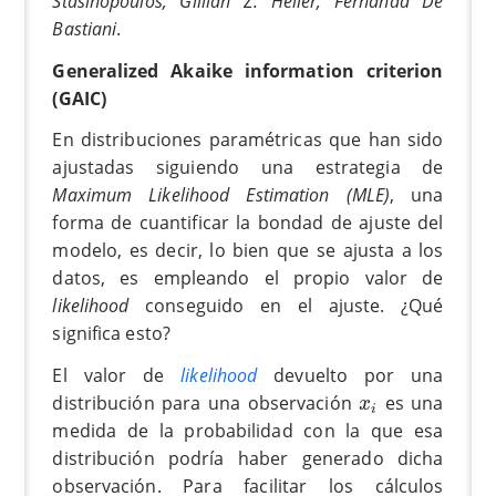
Stasinopoulos, Gillian Z. Heller, Fernanda De
Bastiani
.
Generalized Akaike information criterion
(GAIC)
En distribuciones paramétricas que han sido
ajustadas siguiendo una estrategia de
Maximum Likelihood Estimation (MLE)
, una
forma de cuantificar la bondad de ajuste del
modelo, es decir, lo bien que se ajusta a los
datos, es empleando el propio valor de
likelihood
conseguido en el ajuste. ¿Qué
significa esto?
El valor de
likelihood
devuelto por una
x
i
distribución para una observación
es una
x
i
medida de la probabilidad con la que esa
distribución podría haber generado dicha
observación. Para facilitar los cálculos