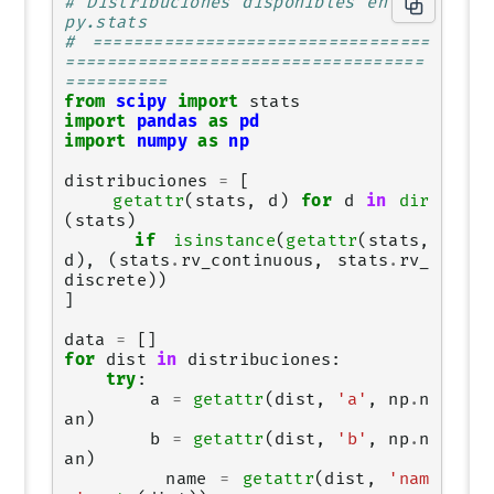
# Distribuciones disponibles en sci
py.stats
# =================================
===================================
==========
from
scipy
import
stats
import
pandas
as
pd
import
numpy
as
np
distribuciones
=
[
getattr
(
stats
,
d
)
for
d
in
dir
(
stats
)
if
isinstance
(
getattr
(
stats
,
d
),
(
stats
.
rv_continuous
,
stats
.
rv_
discrete
))
]
data
=
[]
for
dist
in
distribuciones
:
try
:
a
=
getattr
(
dist
,
'a'
,
np
.
n
an
)
b
=
getattr
(
dist
,
'b'
,
np
.
n
an
)
name
=
getattr
(
dist
,
'nam