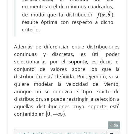
momentos o el de mínimos cuadrados,
f
(
x
;
θ
^
)
^
de modo que la distribución
(
;
)
f
x
θ
resulte óptima con respecto a dicho
criterio.
Además de diferenciar entre distribuciones
continuas y discretas, es útil poder
seleccionarlas por el
soporte
, es decir, el
conjunto de valores sobre los que la
distribución está definida. Por ejemplo, si se
quiere modelar la velocidad del viento,
aunque no se conozca el tipo exacto de
distribución, se puede restringir la selección a
aquellas distribuciones cuyo soporte esté
[
0
,
+
∞
)
contenido en
[
0
,
+
∞
)
.
Hide