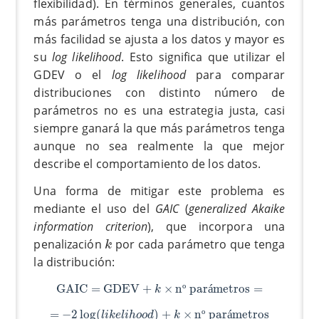
flexibilidad). En términos generales, cuantos
más parámetros tenga una distribución, con
más facilidad se ajusta a los datos y mayor es
su
log likelihood
. Esto significa que utilizar el
GDEV o el
log likelihood
para comparar
distribuciones con distinto número de
parámetros no es una estrategia justa, casi
siempre ganará la que más parámetros tenga
aunque no sea realmente la que mejor
describe el comportamiento de los datos.
Una forma de mitigar este problema es
mediante el uso del
GAIC
(
generalized Akaike
information criterion
), que incorpora una
k
penalización
por cada parámetro que tenga
k
la distribución:
GAIC
=
GDEV
+
k
×
nº parámetros
=
GAIC
=
GDEV
+
×
n
º
 par
á
metros
=
k
=
−
2
log
(
l
i
k
e
l
i
h
o
o
d
)
+
k
×
nº parámetros
=
−
2
log
(
)
+
×
n
º
 par
á
metros
l
i
k
e
l
i
h
o
o
d
k