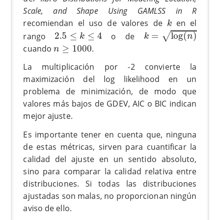
Scale, and Shape Using GAMLSS in R
k
recomiendan el uso de valores de
en el
k
k
=
log
(
n
)
2.5
≤
k
≤
4
√
rango
2.5
≤
≤
4
o de
=
log
(
)
k
k
n
n
≥
1000
cuando
≥
1000
.
n
La multiplicación por -2 convierte la
maximización del log likelihood en un
problema de minimización, de modo que
valores más bajos de GDEV, AIC o BIC indican
mejor ajuste.
Es importante tener en cuenta que, ninguna
de estas métricas, sirven para cuantificar la
calidad del ajuste en un sentido absoluto,
sino para comparar la calidad relativa entre
distribuciones. Si todas las distribuciones
ajustadas son malas, no proporcionan ningún
aviso de ello.