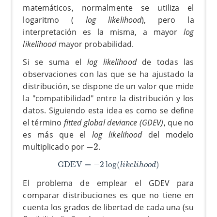
matemáticos, normalmente se utiliza el
logaritmo (
log likelihood
), pero la
interpretación es la misma, a mayor
log
likelihood
mayor probabilidad.
Si se suma el
log likelihood
de todas las
observaciones con las que se ha ajustado la
distribución, se dispone de un valor que mide
la "compatibilidad" entre la distribución y los
datos. Siguiendo esta idea es como se define
el término
fitted global deviance (GDEV)
, que no
es más que el
log likelihood
del modelo
−
2
multiplicado por
−
2
.
GDEV
=
−
2
log
(
l
i
k
e
l
i
h
o
o
d
)
GDEV
=
−
2
log
(
)
l
i
k
e
l
i
h
o
o
d
El problema de emplear el GDEV para
comparar distribuciones es que no tiene en
cuenta los grados de libertad de cada una (su