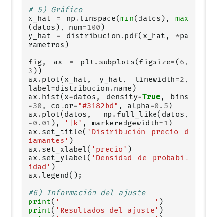
# 5) Gráfico
x_hat
=
np
.
linspace
(
min
(
datos
),
max
(
datos
),
num
=
100
)
y_hat
=
distribucion
.
pdf
(
x_hat
,
*
pa
rametros
)
fig
,
ax
=
plt
.
subplots
(
figsize
=
(
6
,
3
))
ax
.
plot
(
x_hat
,
y_hat
,
linewidth
=
2
,
label
=
distribucion
.
name
)
ax
.
hist
(
x
=
datos
,
density
=
True
,
bins
=
30
,
color
=
"#3182bd"
,
alpha
=
0.5
)
ax
.
plot
(
datos
,
np
.
full_like
(
datos
,
-
0.01
),
'|k'
,
markeredgewidth
=
1
)
ax
.
set_title
(
'Distribución precio d
iamantes'
)
ax
.
set_xlabel
(
'precio'
)
ax
.
set_ylabel
(
'Densidad de probabil
idad'
)
ax
.
legend
();
#6) Información del ajuste
print
(
'---------------------'
)
print
(
'Resultados del ajuste'
)