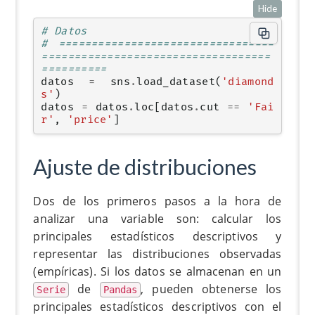
Hide
# Datos
# =================================
===================================
==========
datos
=
sns
.
load_dataset
(
'diamond
s'
)
datos
=
datos
.
loc
[
datos
.
cut
==
'Fai
r'
,
'price'
]
Ajuste de distribuciones
Dos de los primeros pasos a la hora de
analizar una variable son: calcular los
principales estadísticos descriptivos y
representar las distribuciones observadas
(empíricas). Si los datos se almacenan en un
de
, pueden obtenerse los
Serie
Pandas
principales estadísticos descriptivos con el