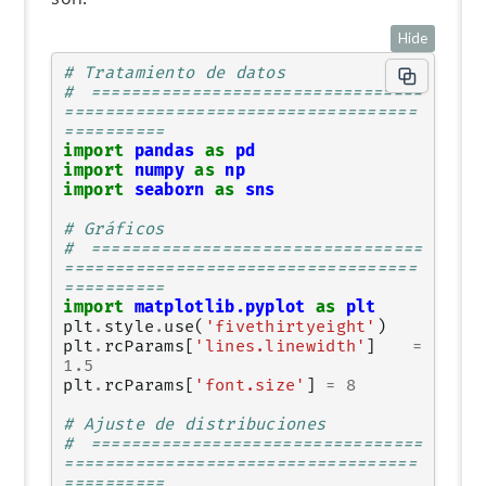
Hide
# Tratamiento de datos
# =================================
===================================
==========
import
pandas
as
pd
import
numpy
as
np
import
seaborn
as
sns
# Gráficos
# =================================
===================================
==========
import
matplotlib.pyplot
as
plt
plt
.
style
.
use
(
'fivethirtyeight'
)
plt
.
rcParams
[
'lines.linewidth'
]
=
1.5
plt
.
rcParams
[
'font.size'
]
=
8
# Ajuste de distribuciones
# =================================
===================================
==========