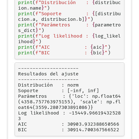
print
(
f
"Distribución   : 
{
distribuc
ion
.
name
}
"
)
print
(
f
"Soporte        : 
{
[
distribu
cion
.
a
,
distribucion
.
b
]
}
"
)
print
(
f
"Parámetros     : 
{
parametro
s_dict
}
"
)
print
(
f
"Log likelihood : 
{
log_likel
ihood
}
"
)
print
(
f
"AIC            : 
{
aic
}
"
)
print
(
f
"BIC            : 
{
bic
}
"
)
---------------------

Resultados del ajuste

---------------------

Distribución   : norm

Soporte        : [-inf, inf]

Parámetros     : {'loc': np.float64
(4358.757763975155), 'scale': np.fl
oat64(3559.2807303891086)}

Log likelihood : -15449.96619432528
3

AIC            : 30903.932388650566
