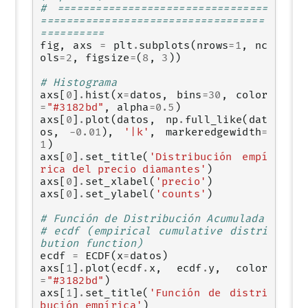
# =================================
===================================
==========
fig
,
axs
=
plt
.
subplots
(
nrows
=
1
,
nc
ols
=
2
,
figsize
=
(
8
,
3
))
# Histograma
axs
[
0
]
.
hist
(
x
=
datos
,
bins
=
30
,
color
=
"#3182bd"
,
alpha
=
0.5
)
axs
[
0
]
.
plot
(
datos
,
np
.
full_like
(
dat
os
,
-
0.01
),
'|k'
,
markeredgewidth
=
1
)
axs
[
0
]
.
set_title
(
'Distribución empí
rica del precio diamantes'
)
axs
[
0
]
.
set_xlabel
(
'precio'
)
axs
[
0
]
.
set_ylabel
(
'counts'
)
# Función de Distribución Acumulada
# ecdf (empirical cumulative distri
bution function)
ecdf
=
ECDF
(
x
=
datos
)
axs
[
1
]
.
plot
(
ecdf
.
x
,
ecdf
.
y
,
color
=
"#3182bd"
)
axs
[
1
]
.
set_title
(
'Función de distri
bución empírica'
)