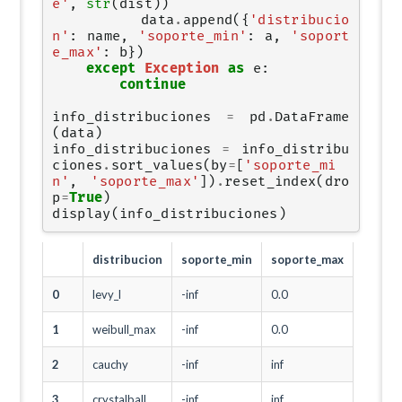
e'
,
str
(
dist
))
data
.
append
({
'distribucio
n'
:
name
,
'soporte_min'
:
a
,
'soport
e_max'
:
b
})
except
Exception
as
e
:
continue
info_distribuciones
=
pd
.
DataFrame
(
data
)
info_distribuciones
=
info_distribu
ciones
.
sort_values
(
by
=
[
'soporte_mi
n'
,
'soporte_max'
])
.
reset_index
(
dro
p
=
True
)
display
(
info_distribuciones
)
distribucion
soporte_min
soporte_max
0
levy_l
-inf
0.0
1
weibull_max
-inf
0.0
2
cauchy
-inf
inf
3
crystalball
-inf
inf