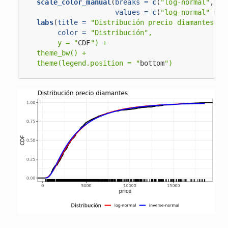
scale_color_manual
(
breaks =
c
(
"log-normal"
, 
"i
values =
c
(
"log-normal"
 =
 "
labs
(
title =
"Distribución precio diamantes"
,
color =
"Distribución",
       y = "
CDF
") +
  theme_bw() +
  theme(legend.position = "
bottom
")