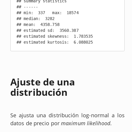
## summary statistics

## ------

## min:  337   max:  18574 

## median:  3282 

## mean:  4358.758 

## estimated sd:  3560.387 

## estimated skewness:  1.783535 

## estimated kurtosis:  6.088025
Ajuste de una
distribución
Se ajusta una distribución log-normal a los
datos de precio por
maximum likelihood
.