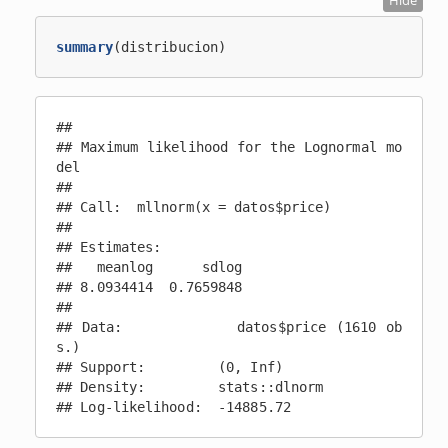
Hide
summary
(distribucion)
## 

## Maximum likelihood for the Lognormal mo
del 

##  

## Call:  mllnorm(x = datos$price) 

## 

## Estimates: 

##   meanlog      sdlog  

## 8.0934414  0.7659848  

## 

## Data:            datos$price (1610 ob
s.)

## Support:         (0, Inf)

## Density:         stats::dlnorm

## Log-likelihood:  -14885.72