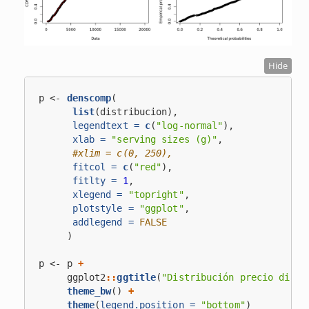
Hide
p <-
denscomp
(
list
(distribucion),
legendtext =
c
(
"log-normal"
),
xlab =
"serving sizes (g)"
,
#xlim = c(0, 250), 
fitcol =
c
(
"red"
),
fitlty =
1
, 
xlegend =
"topright"
,
plotstyle =
"ggplot"
,
addlegend =
FALSE
     )
p <-
p 
+
ggplot2
::
ggtitle
(
"Distribución precio diama
theme_bw
() 
+
theme
(
legend.position =
"bottom"
)