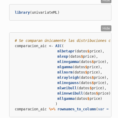
Hide
library
(univariateML)
Hide
# Se comparan únicamente las distribuciones con 
comparacion_aic <-
AIC
(
mlbetapr
(datos
$
price),
mlexp
(datos
$
price),
mlinvgamma
(datos
$
price),
mlgamma
(datos
$
price),
mllnorm
(datos
$
price),
mlrayleigh
(datos
$
price),
mlinvgauss
(datos
$
price),
mlweibull
(datos
$
price),
mlinvweibull
(datos
$
price),
mllgamma
(datos
$
price)
                   )
comparacion_aic 
%>%
rownames_to_column
(
var =
"di