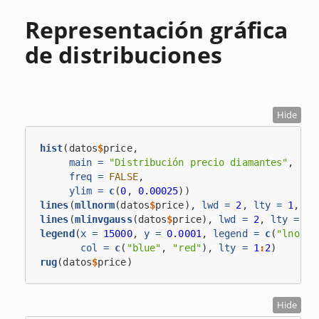
Representación gráfica
de distribuciones
Hide
hist
(datos
$
price,
main =
"Distribución precio diamantes"
,
freq =
FALSE
,
ylim =
c
(
0
, 
0.00025
))
lines
(
mllnorm
(datos
$
price), 
lwd =
2
, 
lty =
1
, 
co
lines
(
mlinvgauss
(datos
$
price), 
lwd =
2
, 
lty =
2
,
legend
(
x =
15000
, 
y =
0.0001
, 
legend =
c
(
"lnorm"
col =
c
(
"blue"
, 
"red"
), 
lty =
1
:
2
)
rug
(datos
$
price)
Hide