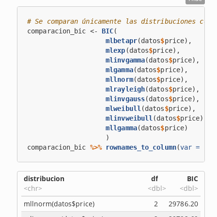
# Se comparan únicamente las distribuciones con 
comparacion_bic <-
BIC
(
mlbetapr
(datos
$
price),
mlexp
(datos
$
price),
mlinvgamma
(datos
$
price),
mlgamma
(datos
$
price),
mllnorm
(datos
$
price),
mlrayleigh
(datos
$
price),
mlinvgauss
(datos
$
price),
mlweibull
(datos
$
price),
mlinvweibull
(datos
$
price),
mllgamma
(datos
$
price)
                    )
comparacion_bic 
%>%
rownames_to_column
(
var =
"di
distribucion
df
BIC
<chr>
<dbl>
<dbl>
mllnorm(datos$price)
2
29786.20