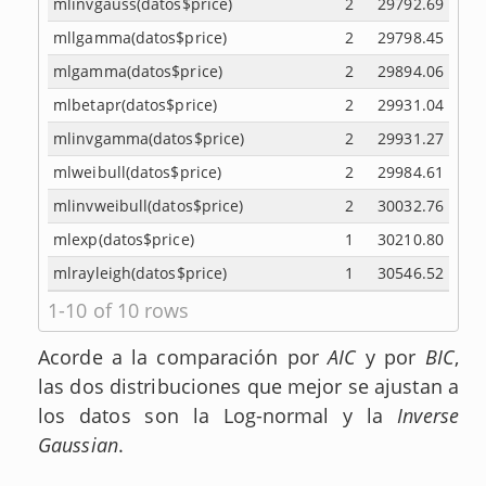
mlinvgauss(datos$price)
2
29792.69
mllgamma(datos$price)
2
29798.45
mlgamma(datos$price)
2
29894.06
mlbetapr(datos$price)
2
29931.04
mlinvgamma(datos$price)
2
29931.27
mlweibull(datos$price)
2
29984.61
mlinvweibull(datos$price)
2
30032.76
mlexp(datos$price)
1
30210.80
mlrayleigh(datos$price)
1
30546.52
1-10 of 10 rows
Acorde a la comparación por
AIC
y por
BIC
,
las dos distribuciones que mejor se ajustan a
los datos son la Log-normal y la
Inverse
Gaussian
.