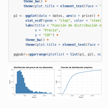
theme_bw
() 
+
theme
(
plot.title =
element_text
(
face =
"bol
p2 <-
ggplot
(
data =
 datos, 
aes
(
x =
 price)) 
+
stat_ecdf
(
geom =
"step"
, 
color =
"steelblu
labs
(
title =
"Función de distribución empí
x =
"Precio"
,
y =
"CDF"
) 
+
theme_bw
() 
+
theme
(
plot.title =
element_text
(
face =
"bo
ggpubr
::
ggarrange
(
plotlist =
list
(p1, p2), 
ncol 