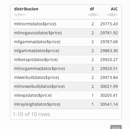
distribucion
df
AIC
<chr>
<dbl>
<dbl>
mllnorm(datos$price)
2
29775.43
mlinvgauss(datos$price)
2
29781.92
mllgamma(datos$price)
2
29787.68
mlgamma(datos$price)
2
29883.30
mlbetapr(datos$price)
2
29920.27
mlinvgamma(datos$price)
2
29920.51
mlweibull(datos$price)
2
29973.84
mlinvweibull(datos$price)
2
30021.99
mlexp(datos$price)
1
30205.41
mlrayleigh(datos$price)
1
30541.14
1-10 of 10 rows
Hide