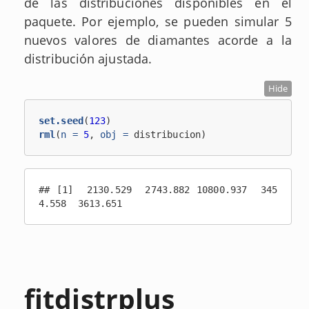
de las distribuciones disponibles en el
paquete. Por ejemplo, se pueden simular 5
nuevos valores de diamantes acorde a la
distribución ajustada.
Hide
set.seed
(
123
)
rml
(
n =
5
, 
obj =
 distribucion)
## [1]  2130.529  2743.882 10800.937  345
4.558  3613.651
fitdistrplus