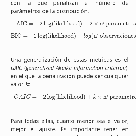
con la que penalizan el número de
parámetros de la distribución.
AIC
=
−
2
log
(
likelihood
)
+
2
×
n
parametro
AIC
=
−
2
log
(
likelihood
)
+
2
×
nº parametros
º
BIC
=
−
2
log
(
likelihood
)
+
(
n
observacione
BIC
=
−
2
log
(
likelihood
)
+
l
o
g
(
nº observaciones
)
×
nº pa
l
o
g
º
Una generalización de estas métricas es el
GAIC
(
generalized Akaike information criterion
),
en el que la penalización puede ser cualquier
valor
:
k
k
=
−
2
log
(
likelihood
)
+
×
n
parametr
G
A
I
C
=
−
2
log
(
likelihood
)
+
k
×
nº parametros
G
A
I
C
k
º
Para todas ellas, cuanto menor sea el valor,
mejor el ajuste. Es importante tener en