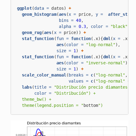
ggplot
(
data =
 datos) 
+
geom_histogram
(
aes
(
x =
 price, 
y =
after_stat
(
bins =
40
,
alpha =
0.3
, 
color =
"black"
) 
+
geom_rug
(
aes
(
x =
 price)) 
+
stat_function
(
fun =
function
(.x){
dml
(
x =
 .x, 
o
aes
(
color =
"log-normal"
),
size =
1
) 
+
stat_function
(
fun =
function
(.x){
dml
(
x =
 .x, 
o
aes
(
color =
"inverse-normal"
),
size =
1
) 
+
scale_color_manual
(
breaks =
c
(
"log-normal"
, 
"i
values =
c
(
"log-normal"
 =
 "
labs
(
title =
"Distribución precio diamantes"
,
color =
"Distribución") +
  theme_bw() +
  theme(legend.position = "
bottom
")