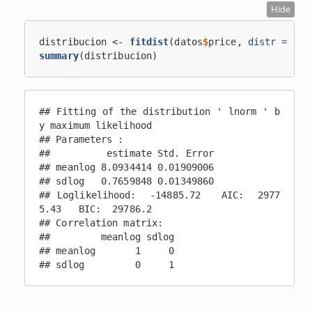
Hide
distribucion <-
fitdist
(datos
$
price, 
distr =
"ln
summary
(distribucion)
## Fitting of the distribution ' lnorm ' b
y maximum likelihood 

## Parameters : 

##          estimate Std. Error

## meanlog 8.0934414 0.01909006

## sdlog   0.7659848 0.01349860

## Loglikelihood:  -14885.72   AIC:  2977
5.43   BIC:  29786.2 

## Correlation matrix:

##         meanlog sdlog

## meanlog       1     0

## sdlog         0     1