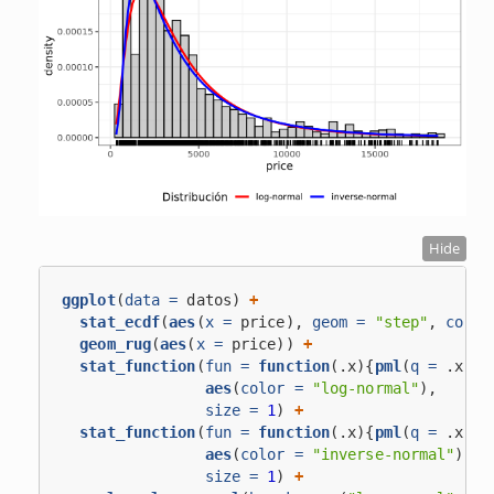
Hide
ggplot
(
data =
 datos) 
+
stat_ecdf
(
aes
(
x =
 price), 
geom =
"step"
, 
color
geom_rug
(
aes
(
x =
 price)) 
+
stat_function
(
fun =
function
(.x){
pml
(
q =
 .x, 
o
aes
(
color =
"log-normal"
),
size =
1
) 
+
stat_function
(
fun =
function
(.x){
pml
(
q =
 .x, 
o
aes
(
color =
"inverse-normal"
),
size =
1
) 
+