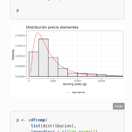
p
Hide
p <-
cdfcomp
(
list
(distribucion),
legendtext =
c
(
"log-normal"
),