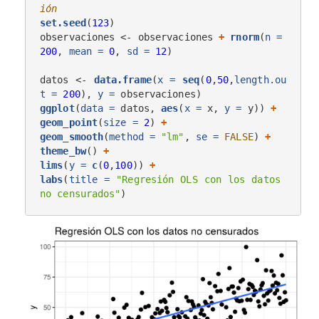
ión
set.seed
(
123
)

observaciones <-
observaciones 
+
rnorm
(
n =
200
, 
mean =
0
, 
sd =
12
)

datos <-
data.frame
(
x =
seq
(
0
,
50
,
length.ou
t =
200
), 
y =
ggplot
(
data =
 datos, 
aes
(
x =
 x, 
y =
 y)) 
+
geom_point
(
size =
2
) 
+
geom_smooth
(
method =
"lm"
, 
se =
FALSE
) 
+
theme_bw
() 
+
lims
(
y =
c
(
0
,
100
)) 
+
labs
(
title =
"Regresión OLS con los datos 
no censurados"
)