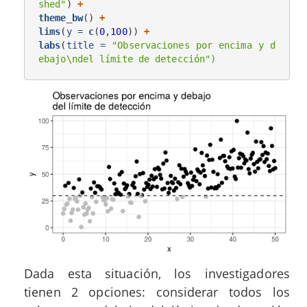
shed"
) 
+
theme_bw
() 
+
lims
(
y =
c
(
0
,
100
)) 
+
labs
(
title =
"Observaciones por encima y d
ebajo
\n
del límite de detección")
Dada esta situación, los investigadores
tienen 2 opciones: considerar todos los