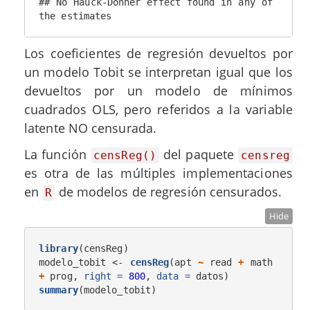
## No Hauck-Donner effect found in any of 
the estimates
Los coeficientes de regresión devueltos por
un modelo Tobit se interpretan igual que los
devueltos por un modelo de mínimos
cuadrados OLS, pero referidos a la variable
latente NO censurada.
La función
del paquete
censReg()
censreg
es otra de las múltiples implementaciones
en
de modelos de regresión censurados.
R
Hide
library
(censReg)

modelo_tobit <-
censReg
(apt 
~
read 
+
math 
+
prog, 
right =
800
, 
data =
summary
(modelo_tobit)