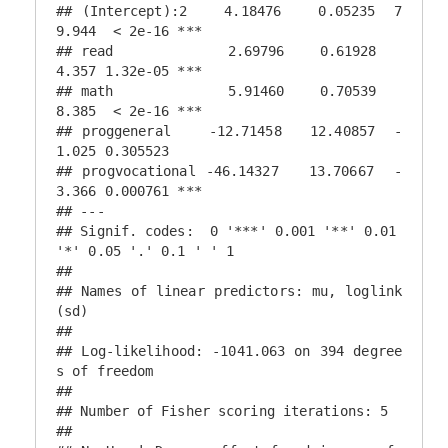
## (Intercept):2    4.18476    0.05235  7
9.944  < 2e-16 ***

## read             2.69796    0.61928   
4.357 1.32e-05 ***

## math             5.91460    0.70539   
8.385  < 2e-16 ***

## proggeneral    -12.71458   12.40857  -
1.025 0.305523    

## progvocational -46.14327   13.70667  -
3.366 0.000761 ***

## ---

## Signif. codes:  0 '***' 0.001 '**' 0.01 
'*' 0.05 '.' 0.1 ' ' 1

## 

## Names of linear predictors: mu, loglink
(sd)

## 

## Log-likelihood: -1041.063 on 394 degree
s of freedom

## 

## Number of Fisher scoring iterations: 5 

## 
