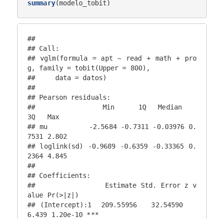
summary
(modelo_tobit)
## 

## Call:

## vglm(formula = apt ~ read + math + pro
g, family = tobit(Upper = 800), 

##     data = datos)

## 

## Pearson residuals:

##                 Min      1Q   Median     
3Q   Max

## mu          -2.5684 -0.7311 -0.03976 0.
7531 2.802

## loglink(sd) -0.9689 -0.6359 -0.33365 0.
2364 4.845

## 

## Coefficients: 

##                 Estimate Std. Error z v
alue Pr(>|z|)    

## (Intercept):1  209.55956   32.54590   
6.439 1.20e-10 ***
