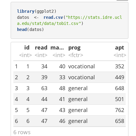
library
(ggplot2)

datos <-
read.csv
(
"https://stats.idre.ucl
a.edu/stat/data/tobit.csv"
head
(datos)
id
read
math
prog
apt
<int>
<int>
<int>
<fctr>
<int>
1
1
34
40
vocational
352
2
2
39
33
vocational
449
3
3
63
48
general
648
4
4
44
41
general
501
5
5
47
43
general
762
6
6
47
46
general
658
6 rows