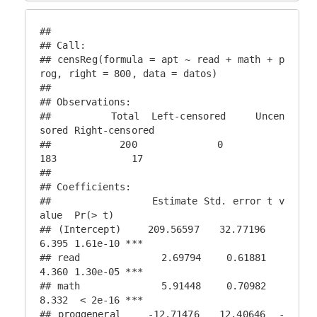
## 

## Call:

## censReg(formula = apt ~ read + math + p
rog, right = 800, data = datos)

## 

## Observations:

##          Total  Left-censored     Uncen
sored Right-censored 

##            200              0            
183             17 

## 

## Coefficients:

##                 Estimate Std. error t v
alue  Pr(> t)    

## (Intercept)    209.56597   32.77196   
6.395 1.61e-10 ***

## read             2.69794    0.61881   
4.360 1.30e-05 ***

## math             5.91448    0.70982   
8.332  < 2e-16 ***

## proggeneral    -12.71476   12.40646  -