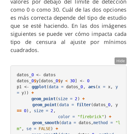
valores por debajo del límite de detección
como 0 o como 30. Cuál de las dos opciones
es más correcta depende del tipo de estudio
que se esté haciendo. En las dos imágenes
siguientes se puede ver cómo impacta cada
tipo de censura al ajuste por mínimos
cuadrados.
Hide
datos_
0
 <-
datos

datos_
0
$
y[datos_
0
$
y 
<
30
] <-
0
p1 <-
ggplot
(
data =
 datos_
0
, 
aes
(
x =
 x, 
y 
=
 y)) 
+
geom_point
(
size =
2
) 
+
geom_point
(
data =
filter
(datos_
0
, y 
==
0
), 
size =
2
,

color =
"firebrick"
) 
+
geom_smooth
(
data =
 datos,
method =
"l
m"
, 
se =
FALSE
) 
+