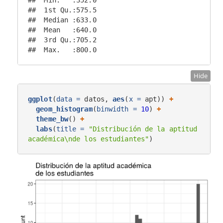
##  1st Qu.:575.5  

##  Median :633.0  

##  Mean   :640.0  

##  3rd Qu.:705.2  

##  Max.   :800.0
Hide
ggplot
(
data =
 datos, 
aes
(
x =
 apt)) 
+
geom_histogram
(
binwidth =
10
) 
+
theme_bw
() 
+
labs
(
title =
"Distribución de la aptitud 
académica
\n
de los estudiantes"
)