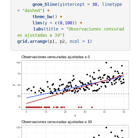
geom_hline
(
yintercept =
30
, 
linetype 
=
"dashed"
) 
+
theme_bw
() 
+
lims
(
y =
c
(
0
,
100
)) 
+
labs
(
title =
"Observaciones censurad
as ajustadas a 30"
grid.arrange
(p1, p2, 
ncol =
1
)