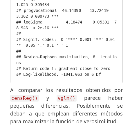
1.025 0.305434    

## progvocational -46.14390   13.72419  -
3.362 0.000773 ***

## logSigma         4.18474    0.05301  7
8.946  < 2e-16 ***

## ---

## Signif. codes:  0 '***' 0.001 '**' 0.01 
'*' 0.05 '.' 0.1 ' ' 1

## 

## Newton-Raphson maximisation, 8 iteratio
ns

## Return code 1: gradient close to zero

## Log-likelihood: -1041.063 on 6 Df
Al comparar los resultados obtenidos por
y
parece haber
censReg()
vglm()
pequeñas diferencias. Posiblemente se
deban a que emplean diferentes métodos
para maximizar la función de verosimilitud.