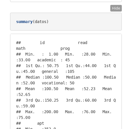
Hide
summary
(datos)
##        id              read            
math               prog    

##  Min.   :  1.00   Min.   :28.00   Min.   
:33.00   academic  : 45  

##  1st Qu.: 50.75   1st Qu.:44.00   1st Q
u.:45.00   general   :105  

##  Median :100.50   Median :50.00   Media
n :52.00   vocational: 50  

##  Mean   :100.50   Mean   :52.23   Mean   
:52.65                   

##  3rd Qu.:150.25   3rd Qu.:60.00   3rd Q
u.:59.00                   

##  Max.   :200.00   Max.   :76.00   Max.   
:75.00                   

##       apt       

##  Min.   :352.0  
