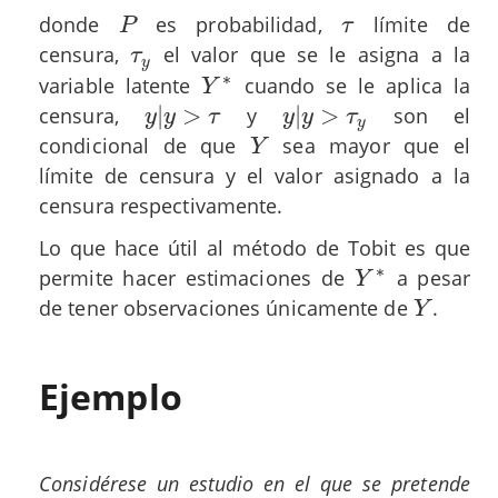
donde
es probabilidad,
límite de
P
τ
P
τ
censura,
el valor que se le asigna a la
τ
y
τ
y
∗
variable latente
cuando se le aplica la
Y
Y
∗
|
>
|
>
censura,
y
son el
y
|
y
>
τ
y
|
y
>
τ
y
y
y
τ
y
y
τ
y
condicional de que
sea mayor que el
Y
Y
límite de censura y el valor asignado a la
censura respectivamente.
Lo que hace útil al método de Tobit es que
∗
permite hacer estimaciones de
a pesar
Y
Y
∗
de tener observaciones únicamente de
.
Y
Y
Ejemplo
Considérese un estudio en el que se pretende