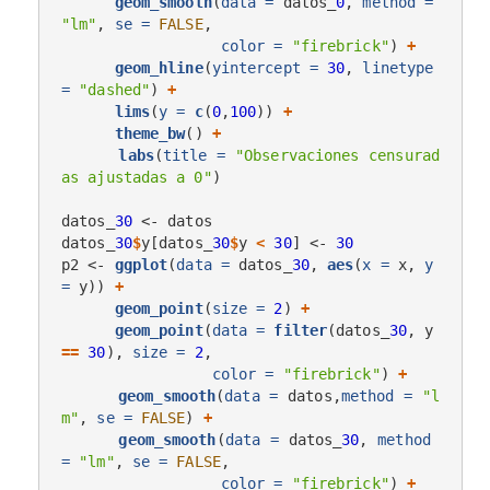
geom_smooth
(
data =
 datos_
0
, 
method =
"lm"
, 
se =
FALSE
,

color =
"firebrick"
) 
+
geom_hline
(
yintercept =
30
, 
linetype 
=
"dashed"
) 
+
lims
(
y =
c
(
0
,
100
)) 
+
theme_bw
() 
+
labs
(
title =
"Observaciones censurad
as ajustadas a 0"
)

datos_
30
 <-
datos

datos_
30
$
y[datos_
30
$
y 
<
30
] <-
30
p2 <-
ggplot
(
data =
 datos_
30
, 
aes
(
x =
 x, 
y 
=
 y)) 
+
geom_point
(
size =
2
) 
+
geom_point
(
data =
filter
(datos_
30
, y 
==
30
), 
size =
2
,

color =
"firebrick"
) 
+
geom_smooth
(
data =
 datos,
method =
"l
m"
, 
se =
FALSE
) 
+
geom_smooth
(
data =
 datos_
30
, 
method 
=
"lm"
, 
se =
FALSE
,

color =
"firebrick"
) 
+