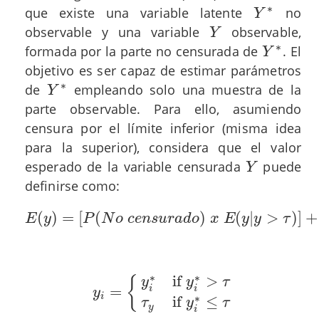
∗
que existe una variable latente
no
Y
Y
∗
observable y una variable
observable,
Y
Y
∗
formada por la parte no censurada de
. El
Y
Y
∗
objetivo es ser capaz de estimar parámetros
∗
de
empleando solo una muestra de la
Y
Y
∗
parte observable. Para ello, asumiendo
censura por el límite inferior (misma idea
para la superior), considera que el valor
esperado de la variable censurada
puede
Y
Y
definirse como:
(
)
=
[
(
)
(
|
>
)
]
+
E
(
y
)
=
[
P
(
N
o
c
e
n
s
u
r
a
d
o
)
x
E
(
y
|
y
>
τ
)
]
+
[
P
(
E
y
P
N
o
c
e
n
s
u
r
a
d
o
x
E
y
y
τ
∗
∗
if
>
{
y
y
τ
=
i
i
y
y
i
=
{
y
i
∗
if
y
i
∗
>
τ
τ
y
if
y
i
∗
≤
τ
i
∗
if
≤
τ
y
τ
y
i