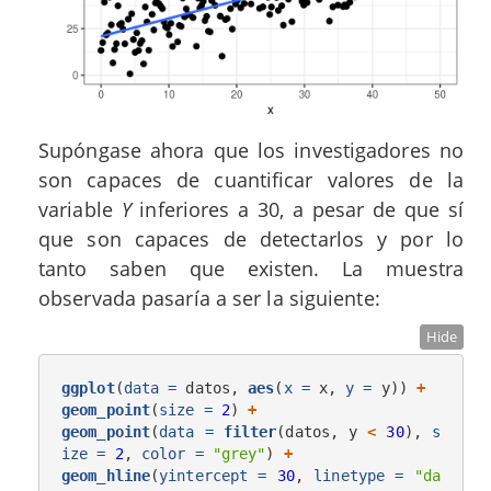
Supóngase ahora que los investigadores no
son capaces de cuantificar valores de la
variable
Y
inferiores a 30, a pesar de que sí
que son capaces de detectarlos y por lo
tanto saben que existen. La muestra
observada pasaría a ser la siguiente:
Hide
ggplot
(
data =
 datos, 
aes
(
x =
 x, 
y =
 y)) 
+
geom_point
(
size =
2
) 
+
geom_point
(
data =
filter
(datos, y 
<
30
), 
s
ize =
2
, 
color =
"grey"
) 
+
geom_hline
(
yintercept =
30
, 
linetype =
"da