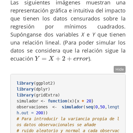
Las siguientes imágenes muestran una
representación gráfica e intuitiva del impacto
que tienen los datos censurados sobre la
regresión por mínimos cuadrados.
Supónganse dos variables
X
e
Y
que tienen
una relación lineal. (Para poder simular los
datos se considera que la relación sigue la
=
+
2
+
ecuación
).
Y
=
X
+
2
+
e
r
r
o
r
Y
X
e
r
r
o
r
Hide
library
library
library
(gridExtra)

simulador <-
function
(x){x 
+
20
}

observaciones <-
simulador
(
seq
(
0
,
50
,
lengt
h.out =
200
# Para introducir la variancia propia de l
os datos observacionales se añade
# ruido aleatorio y normal a cada observac