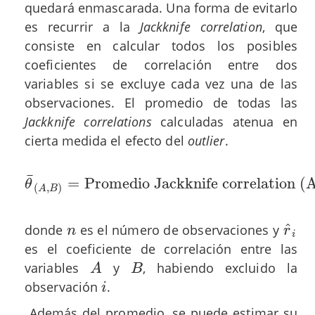
quedará enmascarada. Una forma de evitarlo
es recurrir a la
Jackknife correlation
, que
consiste en calcular todos los posibles
coeficientes de correlación entre dos
variables si se excluye cada vez una de las
observaciones. El promedio de todas las
Jackknife correlations
calculadas atenua en
cierta medida el efecto del
outlier
.
¯
=
Promedio Jackknife correlation (
θ
¯
(
A
,
B
)
=
Promedio Jackknife correlation (A,B
θ
(
,
)
A
B
^
donde
es el número de observaciones y
n
r
^
i
n
r
i
es el coeficiente de correlación entre las
variables
y
, habiendo excluido la
A
B
A
B
observación
.
i
i
Además del promedio, se puede estimar su