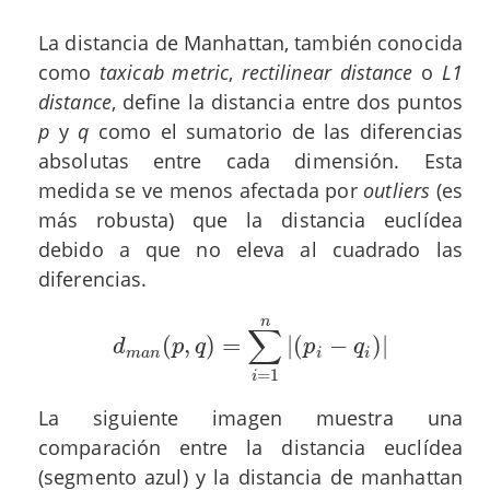
La distancia de Manhattan, también conocida
como
taxicab metric
,
rectilinear distance
o
L1
distance
, define la distancia entre dos puntos
p
y
q
como el sumatorio de las diferencias
absolutas entre cada dimensión. Esta
medida se ve menos afectada por
outliers
(es
más robusta) que la distancia euclídea
debido a que no eleva al cuadrado las
diferencias.
n
∑
(
,
)
=
|
(
−
)
|
d
m
a
n
(
p
,
q
)
=
∑
i
=
1
n
|
(
p
i
−
q
i
)
|
d
p
q
p
q
m
a
n
i
i
=
1
i
La siguiente imagen muestra una
comparación entre la distancia euclídea
(segmento azul) y la distancia de manhattan