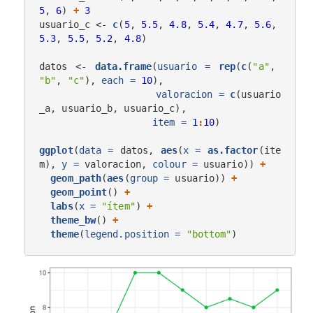
5
, 
6
) 
+
3
usuario_c <-
c
(
5
, 
5.5
, 
4.8
, 
5.4
, 
4.7
, 
5.6
, 
5.3
, 
5.5
, 
5.2
, 
4.8
)

datos <-
data.frame
(
usuario =
rep
(
c
(
"a"
, 
"b"
, 
"c"
), 
each =
10
),

valoracion =
c
(usuario
_a, usuario_b, usuario_c),

item =
1
:
10
)

ggplot
(
data =
 datos, 
aes
(
x =
as.factor
(ite
m), 
y =
 valoracion, 
colour =
 usuario)) 
+
geom_path
(
aes
(
group =
 usuario)) 
+
geom_point
() 
+
labs
(
x =
"ítem"
) 
+
theme_bw
() 
+
theme
(
legend.position =
"bottom"
)