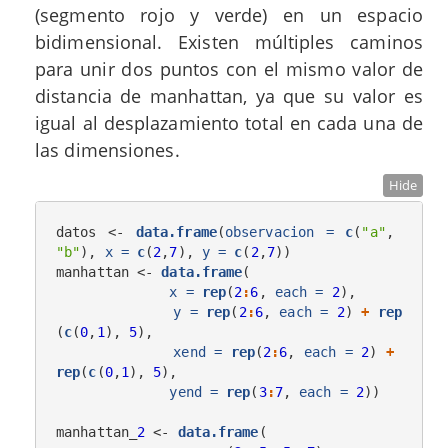
(segmento rojo y verde) en un espacio
bidimensional. Existen múltiples caminos
para unir dos puntos con el mismo valor de
distancia de manhattan, ya que su valor es
igual al desplazamiento total en cada una de
las dimensiones.
Hide
datos <-
data.frame
(
observacion =
c
(
"a"
, 
"b"
), 
x =
c
(
2
,
7
), 
y =
c
(
2
,
7
))

manhattan <-
data.frame
(

x =
rep
(
2
:
6
, 
each =
2
),

y =
rep
(
2
:
6
, 
each =
2
) 
+
rep
(
c
(
0
,
1
), 
5
),

xend =
rep
(
2
:
6
, 
each =
2
) 
+
rep
(
c
(
0
,
1
), 
5
),

yend =
rep
(
3
:
7
, 
each =
2
))

manhattan_
2
 <-
data.frame
(
