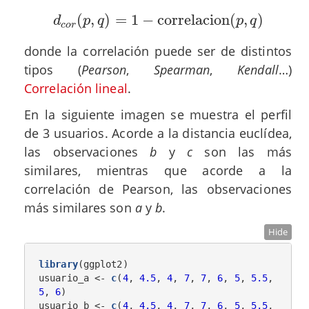
(
,
)
=
1
−
correlacion
(
,
)
d
c
o
r
(
p
,
q
)
=
1
−
correlacion
(
p
,
q
)
d
p
q
p
q
c
o
r
donde la correlación puede ser de distintos
tipos (
Pearson
,
Spearman
,
Kendall
…)
Correlación lineal
.
En la siguiente imagen se muestra el perfil
de 3 usuarios. Acorde a la distancia euclídea,
las observaciones
b
y
c
son las más
similares, mientras que acorde a la
correlación de Pearson, las observaciones
más similares son
a
y
b
.
Hide
library
(ggplot2)

usuario_a <-
c
(
4
, 
4.5
, 
4
, 
7
, 
7
, 
6
, 
5
, 
5.5
, 
5
, 
6
)

usuario_b <-
c
(
4
, 
4.5
, 
4
, 
7
, 
7
, 
6
, 
5
, 
5.5
, 