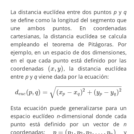
La distancia euclídea entre dos puntos
p
y
q
se define como la longitud del segmento que
une ambos puntos. En coordenadas
cartesianas, la distancia euclídea se calcula
empleando el teorema de Pitágoras. Por
ejemplo, en un espacio de dos dimensiones,
en el que cada punto está definido por las
(
,
)
coordenadas
, la distancia euclídea
(
x
,
y
)
x
y
entre
p
y
q
viene dada por la ecuación:
−
−
−
−
−
−
−
−
−
−
−
−
−
−
−
−
−
−
√
2
2
(
,
)
=
(
−
)
+
(
−
)
d
e
u
c
(
p
,
q
)
=
(
x
p
−
x
q
)
2
+
(
y
p
−
y
q
)
2
d
p
q
x
x
y
y
e
u
c
p
q
p
q
Esta ecuación puede generalizarse para un
espacio euclídeo
n
-dimensional donde cada
punto está definido por un vector de
n
=
(
,
,
,
.
.
.
,
)
coordenadas:
y
p
=
(
p
1
,
p
2
,
p
3
,
.
.
.
,
p
n
)
p
p
p
p
p
1
2
3