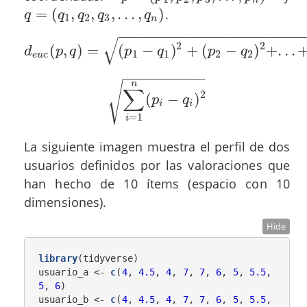
n
=
(
,
,
,
.
.
.
,
)
.
q
=
(
q
1
,
q
2
,
q
3
,
.
.
.
,
q
n
)
q
q
q
q
q
1
2
3
n
−
−
−
−
−
−
−
−
−
−
−
−
−
−
−
−
−
−
−
−
−
−
√
2
2
(
,
)
=
(
−
)
+
(
−
)
+
.
.
.
d
e
u
c
(
p
,
q
)
=
(
p
1
−
q
1
)
2
+
(
p
2
−
q
2
)
2
+
.
.
.
+
(
p
n
−
d
p
q
p
q
p
q
1
1
2
2
e
u
c
−
−
−
−
−
−
−
−
−
−
√
n
∑
2
(
−
)
∑
i
=
1
n
(
p
i
−
q
i
)
2
p
q
i
i
=
1
i
La siguiente imagen muestra el perfil de dos
usuarios definidos por las valoraciones que
han hecho de 10 ítems (espacio con 10
dimensiones).
Hide
library
(tidyverse)

usuario_a <-
c
(
4
, 
4.5
, 
4
, 
7
, 
7
, 
6
, 
5
, 
5.5
, 
5
, 
6
)

usuario_b <-
c
(
4
, 
4.5
, 
4
, 
7
, 
7
, 
6
, 
5
, 
5.5
, 