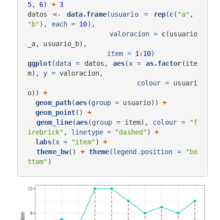
5
, 
6
) 
+
3
datos <-
data.frame
(
usuario =
rep
(
c
(
"a"
, 
"b"
), 
each =
10
),

valoracion =
c
(usuario
_a, usuario_b),

item =
1
:
10
ggplot
(
data =
 datos, 
aes
(
x =
as.factor
(ite
m), 
y =
 valoracion,

colour =
 usuari
o)) 
+
geom_path
(
aes
(
group =
 usuario)) 
+
geom_point
() 
+
geom_line
(
aes
(
group =
 item), 
colour =
"f
irebrick"
, 
linetype =
"dashed"
) 
+
labs
(
x =
"item"
) 
+
theme_bw
() 
+
theme
(
legend.position =
"bo
ttom"
)