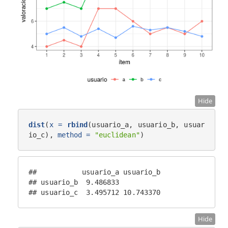
Hide
dist
(
x =
rbind
(usuario_a, usuario_b, usuar
io_c), 
method =
"euclidean"
)
##           usuario_a usuario_b

## usuario_b  9.486833          

## usuario_c  3.495712 10.743370
Hide