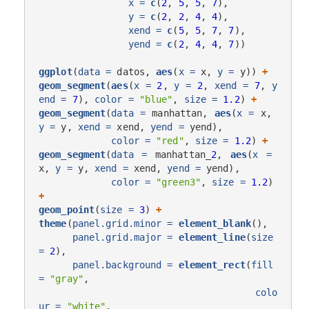
x =
c
(
2
, 
5
, 
5
, 
7
),

y =
c
(
2
, 
2
, 
4
, 
4
),

xend =
c
(
5
, 
5
, 
7
, 
7
),

yend =
c
(
2
, 
4
, 
4
, 
7
))

ggplot
(
data =
 datos, 
aes
(
x =
 x, 
y =
 y)) 
+
geom_segment
(
aes
(
x =
2
, 
y =
2
, 
xend =
7
, 
y
end =
7
), 
color =
"blue"
, 
size =
1.2
) 
+
geom_segment
(
data =
 manhattan, 
aes
(
x =
 x, 
y =
 y, 
xend =
 xend, 
yend =
 yend),

color =
"red"
, 
size =
1.2
) 
+
geom_segment
(
data =
 manhattan_
2
, 
aes
(
x =
x, 
y =
 y, 
xend =
 xend, 
yend =
 yend),

color =
"green3"
, 
size =
1.2
) 
+
geom_point
(
size =
3
) 
+
theme
(
panel.grid.minor =
element_blank
(),

panel.grid.major =
element_line
(
size 
=
2
),

panel.background =
element_rect
(
fill 
=
"gray"
,

colo
ur =
"white"
,
