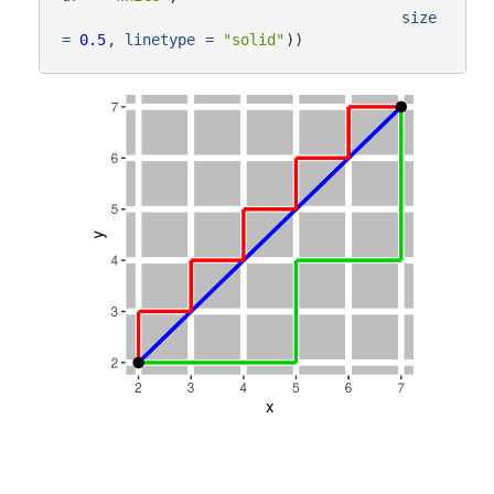
size 
=
0.5
, 
linetype =
"solid"
))