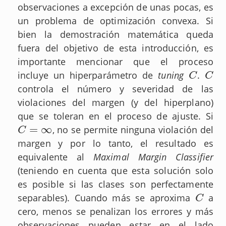
observaciones a excepción de unas pocas, es
un problema de optimización convexa. Si
bien la demostración matemática queda
fuera del objetivo de esta introducción, es
importante mencionar que el proceso
incluye un hiperparámetro de
tuning
.
C
C
C
C
controla el número y severidad de las
violaciones del margen (y del hiperplano)
que se toleran en el proceso de ajuste. Si
=
∞
, no se permite ninguna violación del
C
=
∞
C
margen y por lo tanto, el resultado es
equivalente al
Maximal Margin Classifier
(teniendo en cuenta que esta solución solo
es posible si las clases son perfectamente
separables). Cuando más se aproxima
a
C
C
cero, menos se penalizan los errores y más
observaciones pueden estar en el lado