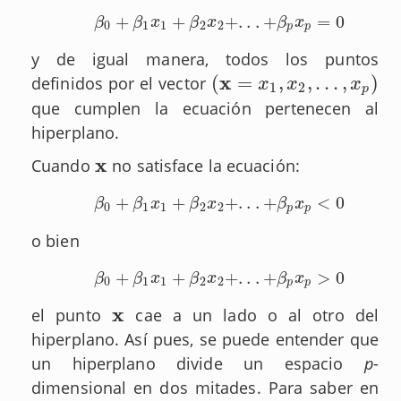
+
+
+
.
.
.
+
=
0
β
0
+
β
1
x
1
+
β
2
x
2
+
.
.
.
+
β
p
x
p
=
0
β
β
x
β
x
β
x
0
1
1
2
2
p
p
y de igual manera, todos los puntos
x
(
=
,
,
.
.
.
,
)
definidos por el vector
(
x
=
x
1
,
x
2
,
.
.
.
,
x
p
)
x
x
x
1
2
p
que cumplen la ecuación pertenecen al
hiperplano.
x
Cuando
no satisface la ecuación:
x
+
+
+
.
.
.
+
<
0
β
0
+
β
1
x
1
+
β
2
x
2
+
.
.
.
+
β
p
x
p
<
0
β
β
x
β
x
β
x
0
1
1
2
2
p
p
o bien
+
+
+
.
.
.
+
>
0
β
0
+
β
1
x
1
+
β
2
x
2
+
.
.
.
+
β
p
x
p
>
0
β
β
x
β
x
β
x
0
1
1
2
2
p
p
x
el punto
cae a un lado o al otro del
x
hiperplano. Así pues, se puede entender que
un hiperplano divide un espacio
p
-
dimensional en dos mitades. Para saber en