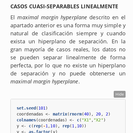
CASOS CUASI-SEPARABLES LINEALMENTE
El
maximal margin hyperplane
descrito en el
apartado anterior es una forma muy simple y
natural de clasificación siempre y cuando
exista un hiperplano de separación. En la
gran mayoría de casos reales, los datos no
se pueden separar linealmente de forma
perfecta, por lo que no existe un hiperplano
de separación y no puede obtenerse un
maximal margin hyperplane
.
Hide
set.seed
(
101
)
coordenadas <-
matrix
(
rnorm
(
40
), 
20
, 
2
)
colnames
(coordenadas) <-
c
(
"X1"
,
"X2"
)
y <-
c
(
rep
(
-
1
,
10
), 
rep
(
1
,
10
))
y <-
as.factor
(y)