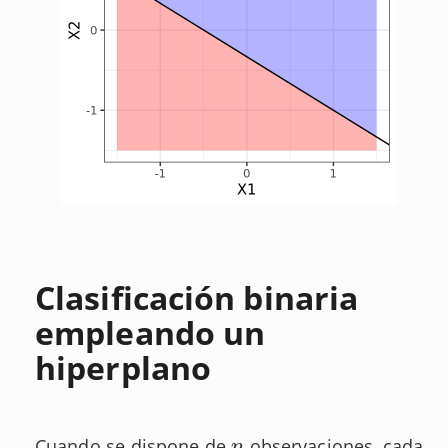
Clasificación binaria
empleando un
hiperplano
Cuando se dispone de
observaciones, cada
n
n