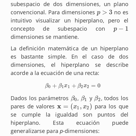
subespacio de dos dimensiones, un plano
>
3
convencional. Para dimensiones
no es
p
>
3
p
intuitivo visualizar un hiperplano, pero el
−
1
concepto de subespacio con
p
−
1
p
dimensiones se mantiene.
La definición matemática de un hiperplano
es bastante simple. En el caso de dos
dimensiones, el hiperplano se describe
acorde a la ecuación de una recta:
+
+
=
0
β
0
+
β
1
x
1
+
β
2
x
2
=
0
β
β
x
β
x
0
1
1
2
2
Dados los parámetros
,
y
, todos los
β
0
β
1
β
2
β
β
β
0
1
2
x
=
(
,
)
pares de valores
para los que
x
=
(
x
1
,
x
2
)
x
x
1
2
se cumple la igualdad son puntos del
hiperplano. Esta ecuación puede
generalizarse para
p
-dimensiones: