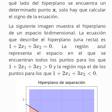
qué lado del hiperplano se encuentra un
x
determinado punto
, solo hay que calcular
x
el signo de la ecuación.
La siguiente imagen muestra el hiperplano
de un espacio bidimensional. La ecuación
que describe el hiperplano (una recta) es
1
+
2
+
3
=
0
. La región azul
1
+
2
x
1
+
3
x
2
=
0
x
x
1
2
representa el espacio en el que se
encuentran todos los puntos para los que
1
+
2
+
3
>
0
y la región roja el de los
1
+
2
x
1
+
3
x
2
>
0
x
x
1
2
1
+
2
+
3
<
0
puntos para los que
.
1
+
2
x
1
+
3
x
2
<
0
x
x
1
2