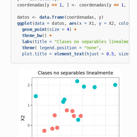
coordenadas[y 
==
1
, ] <-
coordenadas[y 
==
1
, ] 
+
datos <-
data.frame
(coordenadas, y)
ggplot
(
data =
 datos, 
aes
(
x =
 X1, 
y =
 X2, 
color =
geom_point
(
size =
4
) 
+
theme_bw
() 
+
labs
(
title =
"Clases no separables linealmente
theme
( 
legend.position =
"none"
,
plot.title =
element_text
(
hjust =
0.5
, 
size =