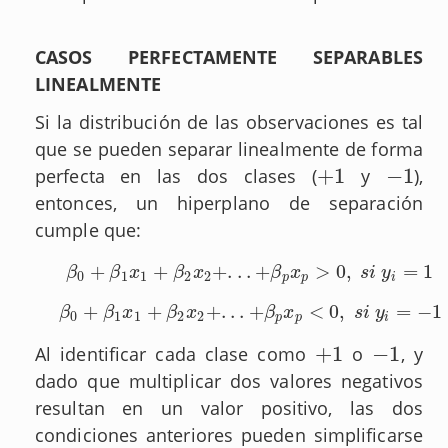
CASOS PERFECTAMENTE SEPARABLES
LINEALMENTE
Si la distribución de las observaciones es tal
que se pueden separar linealmente de forma
+
1
−
1
perfecta en las dos clases (
y
),
+
1
−
1
entonces, un hiperplano de separación
cumple que:
+
+
+
.
.
.
+
>
0
,
=
1
β
0
+
β
1
x
1
+
β
2
x
2
+
.
.
.
+
β
p
x
p
>
0
,
s
i
y
i
=
1
β
β
x
β
x
β
x
s
i
y
0
1
1
2
2
p
p
i
+
+
+
.
.
.
+
<
0
,
=
−
1
β
0
+
β
1
x
1
+
β
2
x
2
+
.
.
.
+
β
p
x
p
<
0
,
s
i
y
i
=
−
1
β
β
x
β
x
β
x
s
i
y
0
1
1
2
2
p
p
i
+
1
−
1
Al identificar cada clase como
o
, y
+
1
−
1
dado que multiplicar dos valores negativos
resultan en un valor positivo, las dos
condiciones anteriores pueden simplificarse