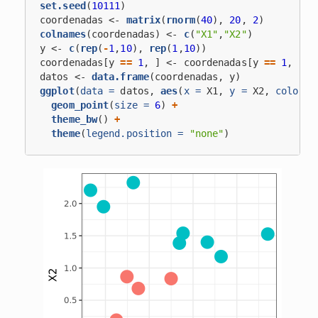
set.seed
(
10111
)
coordenadas <-
matrix
(
rnorm
(
40
), 
20
, 
2
)
colnames
(coordenadas) <-
c
(
"X1"
,
"X2"
)
y <-
c
(
rep
(
-
1
,
10
), 
rep
(
1
,
10
))
coordenadas[y 
==
1
, ] <-
coordenadas[y 
==
1
, ] 
+
datos <-
data.frame
(coordenadas, y)
ggplot
(
data =
 datos, 
aes
(
x =
 X1, 
y =
 X2, 
color =
geom_point
(
size =
6
) 
+
theme_bw
() 
+
theme
(
legend.position =
"none"
)