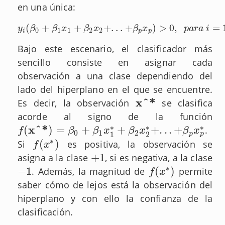
en una única:
(
+
+
+
.
.
.
+
)
>
0
,
=
y
i
(
β
0
+
β
1
x
1
+
β
2
x
2
+
.
.
.
+
β
p
x
p
)
>
0
,
p
a
r
a
i
=
1
.
.
.
n
y
β
β
x
β
x
β
x
p
a
r
a
i
0
1
1
2
2
i
p
p
Bajo este escenario, el clasificador más
sencillo consiste en asignar cada
observación a una clase dependiendo del
lado del hiperplano en el que se encuentre.
x^*
Es decir, la observación
se clasifica
x^*
acorde al signo de la función
∗
∗
∗
x^*
(
)
=
+
+
+
.
.
.
+
.
f
f
(
x^*
)
=
β
0
+
β
1
β
x
1
∗
+
β
β
2
x
x
2
∗
+
.
.
.
+
β
β
p
x
x
p
∗
β
x
0
1
2
p
p
1
2
∗
(
)
Si
es positiva, la observación se
f
f
(
x
∗
x
)
+
1
asigna a la clase
, si es negativa, a la clase
+
1
∗
−
1
(
)
. Además, la magnitud de
permite
−
1
f
f
(
x
∗
x
)
saber cómo de lejos está la observación del
hiperplano y con ello la confianza de la
clasificación.