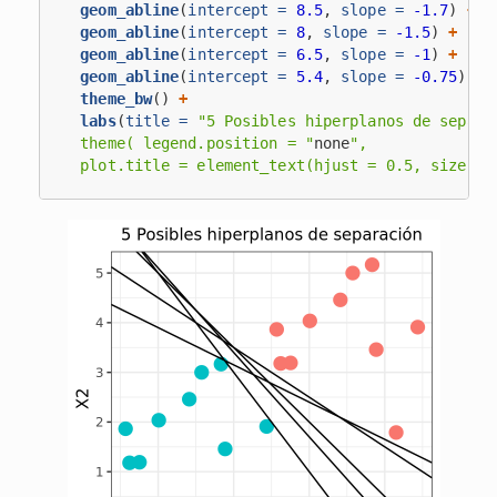
geom_abline
(
intercept =
8.5
, 
slope =
-1.7
) 
+
geom_abline
(
intercept =
8
, 
slope =
-1.5
) 
+
geom_abline
(
intercept =
6.5
, 
slope =
-1
) 
+
geom_abline
(
intercept =
5.4
, 
slope =
-0.75
) 
+
theme_bw
() 
+
labs
(
title =
"5 Posibles hiperplanos de separa
  theme( legend.position = "
none
",
  plot.title = element_text(hjust = 0.5, size = 