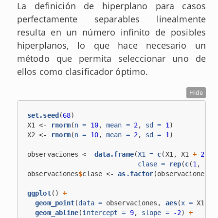
La definición de hiperplano para casos
perfectamente separables linealmente
resulta en un número infinito de posibles
hiperplanos, lo que hace necesario un
método que permita seleccionar uno de
ellos como clasificador óptimo.
Hide
set.seed
(
68
)
X1 <-
rnorm
(
n =
10
, 
mean =
2
, 
sd =
1
)
X2 <-
rnorm
(
n =
10
, 
mean =
2
, 
sd =
1
)
observaciones <-
data.frame
(
X1 =
c
(X1, X1 
+
2
), 
clase =
rep
(
c
(
1
, 
-1
)
observaciones
$
clase <-
as.factor
(observaciones
$
c
ggplot
() 
+
geom_point
(
data =
 observaciones, 
aes
(
x =
 X1, 
y
geom_abline
(
intercept =
9
, 
slope =
-2
) 
+