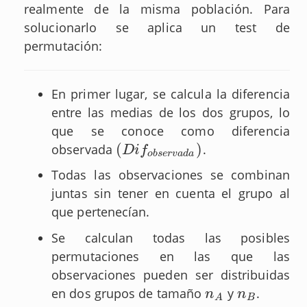
realmente de la misma población. Para
solucionarlo se aplica un test de
permutación:
En primer lugar, se calcula la diferencia
entre las medias de los dos grupos, lo
que se conoce como diferencia
(
)
observada
.
(
D
i
f
o
b
s
e
r
v
a
d
a
)
D
i
f
o
b
s
e
r
v
a
d
a
Todas las observaciones se combinan
juntas sin tener en cuenta el grupo al
que pertenecían.
Se calculan todas las posibles
permutaciones en las que las
observaciones pueden ser distribuidas
en dos grupos de tamaño
y
.
n
A
n
B
n
n
B
A