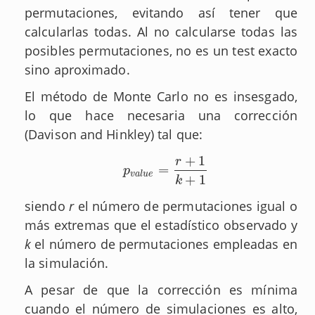
permutaciones, evitando así tener que
calcularlas todas. Al no calcularse todas las
posibles permutaciones, no es un test exacto
sino aproximado.
El método de Monte Carlo no es insesgado,
lo que hace necesaria una corrección
(Davison and Hinkley) tal que:
+
1
r
=
p
v
a
l
u
e
=
r
+
1
k
+
1
p
v
a
l
u
e
+
1
k
siendo
r
el número de permutaciones igual o
más extremas que el estadístico observado y
k
el número de permutaciones empleadas en
la simulación.
A pesar de que la corrección es mínima
cuando el número de simulaciones es alto,