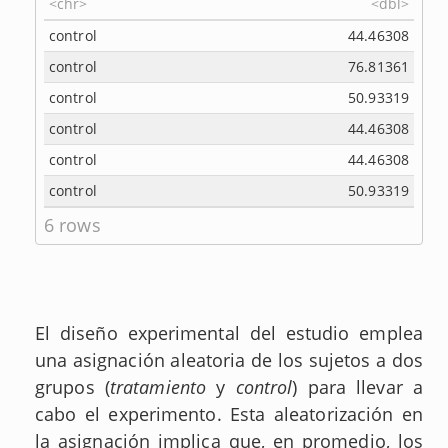
<chr>
<dbl>
control
44.46308
control
76.81361
control
50.93319
control
44.46308
control
44.46308
control
50.93319
6 rows
El diseño experimental del estudio emplea
una asignación aleatoria de los sujetos a dos
grupos (
tratamiento
y
control
) para llevar a
cabo el experimento. Esta aleatorización en
la asignación implica que, en promedio, los