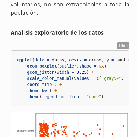
voluntarios, no son extrapolables a toda la
población.
Analisis exploratorio de los datos
Hide
ggplot
(
data =
 datos, 
aes
(
x =
 grupo, 
y =
 puntuaci
geom_boxplot
(
outlier.shape =
NA
) 
+
geom_jitter
(
width =
0.25
) 
+
scale_color_manual
(
values =
c
(
"gray50"
, 
"ora
coord_flip
() 
+
theme_bw
() 
+
theme
(
legend.position =
"none"
)