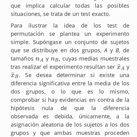
que implica calcular todas las posibles
situaciones, se trata de un test exacto.
Para ilustrar la idea de los test de
permutación se plantea un experimento
simple. Supóngase un conjunto de sujetos
que se distribuye en dos grupos,
A
y
B
, de
tamaños
y
, cuyas medias muestrales
n
A
n
B
n
n
B
A
¯
tras realizar el experimento resultan ser
y
x
¯
A
x
A
¯
. Se desea determinar si existe una
x
¯
B
x
B
diferencia significativa entre la media de los
dos grupos, o lo que es lo mismo,
comprobar si hay evidencias en contra de la
hipótesis nula de que la diferencia
observada es debida, únicamente, a la
asignación aleatoria de los sujetos a los dos
grupos y que ambas muestras proceden