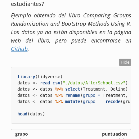
estudiantes?
Ejemplo obtenido del libro Comparing Groups
Randomization and Bootstrap Methods Using R.
Los datos ya no están disponibles en la página
web del libro, pero puede encontrarse en
Github
.
Hide
library
(tidyverse)
datos <-
read_csv
(
"./datos/AfterSchool.csv"
)
datos <-
datos 
%>%
select
(Treatment, Delinq)
datos <-
datos 
%>%
rename
(
grupo =
 Treatment, 
pun
datos <-
datos 
%>%
mutate
(
grupo =
recode
(grupo,
head
(datos)
grupo
puntuacion