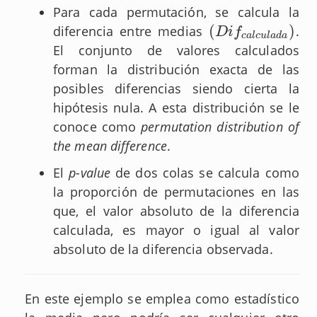
Para cada permutación, se calcula la
(
)
diferencia entre medias
.
(
D
i
f
c
a
l
c
u
l
a
d
a
)
D
i
f
c
a
l
c
u
l
a
d
a
El conjunto de valores calculados
forman la distribución exacta de las
posibles diferencias siendo cierta la
hipótesis nula. A esta distribución se le
conoce como
permutation distribution of
the mean difference
.
El
p-value
de dos colas se calcula como
la proporción de permutaciones en las
que, el valor absoluto de la diferencia
calculada, es mayor o igual al valor
absoluto de la diferencia observada.
En este ejemplo se emplea como estadístico