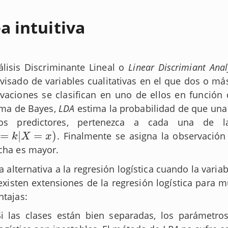
a intuitiva
álisis Discriminante Lineal o
Linear Discrimiant Anal
visado de variables cualitativas en el que dos o 
vaciones se clasifican en uno de ellos en función 
ma de Bayes,
LDA
estima la probabilidad de que una
os predictores, pertenezca a cada una de las
=
|
=
)
. Finalmente se asigna la observación
|
X
=
x
)
k
X
x
cha es mayor.
a alternativa a la regresión logística cuando la variab
existen extensiones de la regresión logística para mú
ntajas:
Si las clases están bien separadas, los parámetr