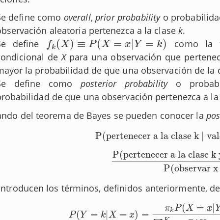
Se define como
overall
,
prior probability
o probabilida
observación aleatoria pertenezca a la clase
k
.
(
)
≡
(
=
|
=
)
Se define
como la fu
f
k
(
X
)
≡
P
(
X
=
x
|
Y
=
k
)
f
X
P
X
x
Y
k
k
condicional de
X
para una observación que pertenec
mayor la probabilidad de que una observación de la 
Se define como
posterior probability
o probabi
probabilidad de que una observación pertenezca a la
ando del teorema de Bayes se pueden conocer la
pos
P(pertenecer a la clase k | va
P(pertenecer a la clase k | valor
P(pertenecer a la clase k 
P(pertenecer a la clase k y ob
P(observar x 
 introducen los términos, definidos anteriormente, de
(
=
|
π
P
X
x
k
(
=
|
=
)
=
P
(
Y
=
k
|
X
=
x
)
=
π
k
P
(
X
=
x
|
Y
=
k
)
∑
j
=
1
K
π
j
P
(
X
=
x
|
Y
P
Y
k
X
x