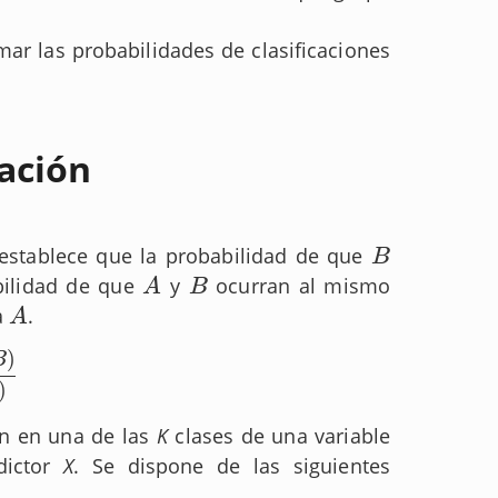
imar las probabilidades de clasificaciones
ación
 establece que la probabilidad de que
B
B
bilidad de que
y
ocurran al mismo
A
B
A
B
a
.
A
A
)
B
)
ón en una de las
K
clases de una variable
dictor
X
. Se dispone de las siguientes