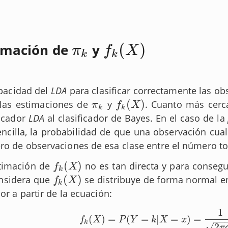
(
)
imación de
y
π
k
f
k
(
X
)
π
f
X
k
k
pacidad del
LDA
para clasificar correctamente las 
(
)
las estimaciones de
y
. Cuanto más cerca
π
k
f
k
(
X
)
π
f
X
k
k
ficador
LDA
al clasificador de Bayes. En el caso de la
encilla, la probabilidad de que una observación cua
o de observaciones de esa clase entre el número t
(
)
timación de
no es tan directa y para consegui
f
k
(
X
)
f
X
k
(
)
nsidera que
se distribuye de forma normal e
f
k
(
X
)
f
X
k
lor a partir de la ecuación:
1
(
)
=
(
=
|
=
)
=
f
k
(
X
)
=
P
(
Y
=
k
|
X
=
x
)
=
1
2
π
σ
k
e
x
p
(
−
1
f
X
P
Y
k
X
x
−
−
k
2
√
π