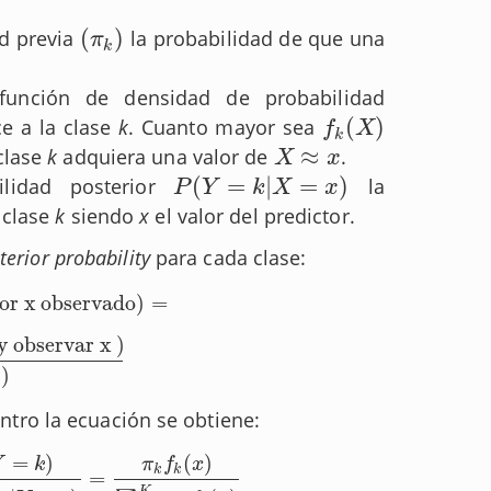
(
)
d previa
la probabilidad de que una
(
π
k
)
π
k
nción de densidad de probabilidad
(
)
e a la clase
k
. Cuanto mayor sea
f
k
(
X
)
f
X
k
≈
clase
k
adquiera una valor de
.
X
≈
x
X
x
(
=
|
=
)
lidad posterior
la
P
(
Y
=
k
|
X
=
x
)
P
Y
k
X
x
 clase
k
siendo
x
el valor del predictor.
terior probability
para cada clase:
lor x observado)
=
 x observado)
=
y observar x )
servar x )
P(observar x )
)
ntro la ecuación se obtiene:
=
)
(
)
Y
k
π
f
x
k
k
=
=
j
)
=
π
k
f
k
(
x
)
∑
j
=
1
K
π
j
f
j
(
x
)