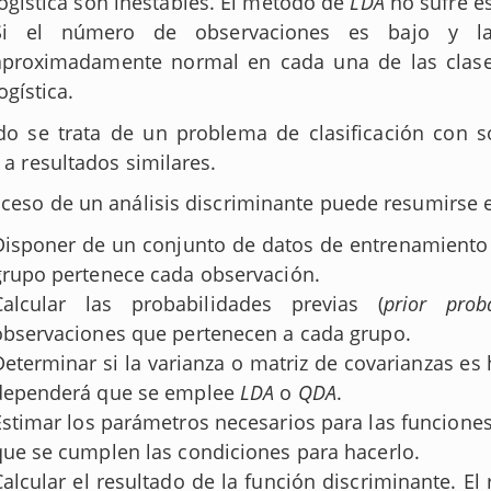
logística son inestables. El método de
LDA
no sufre e
Si el número de observaciones es bajo y la 
aproximadamente normal en cada una de las clas
ogística.
o se trata de un problema de clasificación con 
r a resultados similares.
oceso de un análisis discriminante puede resumirse 
Disponer de un conjunto de datos de entrenamiento 
grupo pertenece cada observación.
Calcular las probabilidades previas (
prior proba
observaciones que pertenecen a cada grupo.
Determinar si la varianza o matriz de covarianzas e
dependerá que se emplee
LDA
o
QDA
.
Estimar los parámetros necesarios para las funciones
que se cumplen las condiciones para hacerlo.
Calcular el resultado de la función discriminante. E