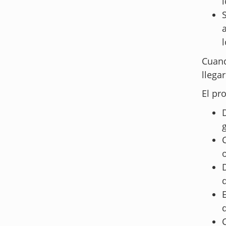
l
Cuand
llega
El pr