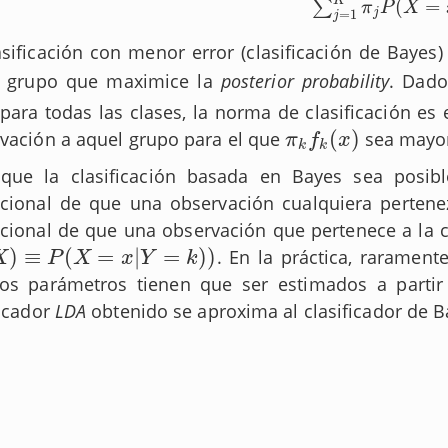
K
(
=
∑
π
P
X
=
1
j
j
asificación con menor error (clasificación de Bayes
l grupo que maximice la
posterior probability
. Dad
 para todas las clases, la norma de clasificación es
(
)
vación a aquel grupo para el que
sea mayo
π
k
f
k
(
x
)
π
f
x
k
k
que la clasificación basada en Bayes sea posibl
cional de que una observación cualquiera perten
cional de que una observación que pertenece a la 
)
≡
(
=
|
=
)
)
. En la práctica, rarament
≡
P
(
X
=
x
|
Y
=
k
)
)
X
P
X
x
Y
k
os parámetros tienen que ser estimados a partir
ficador
LDA
obtenido se aproxima al clasificador de B