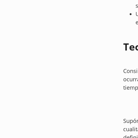
U
Te
Cons
ocurr
tiem
Supón
cuali
defin