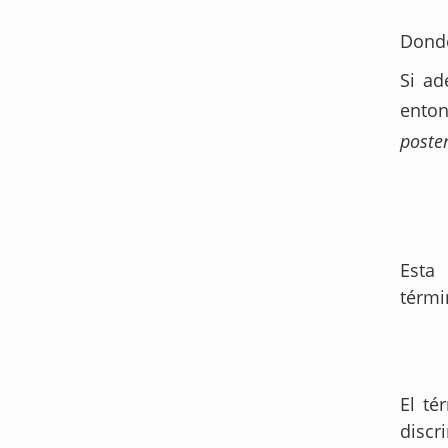
Don
Si ad
ento
poster
Esta
térmi
El té
discr