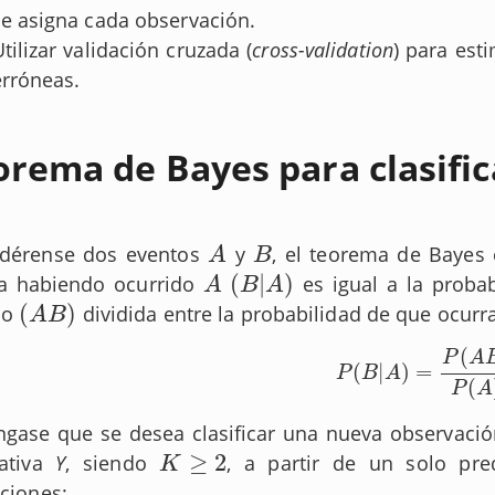
se asigna cada observación.
tilizar validación cruzada (
cross-validation
) para est
erróneas.
orema de Bayes para clasific
idérense dos eventos
y
, el teorema de Bayes
A
B
A
B
(
|
)
a habiendo ocurrido
es igual a la proba
A
(
B
|
A
)
A
B
A
(
)
po
dividida entre la probabilidad de que ocurr
(
A
B
)
A
B
(
P
A
(
|
)
=
P
(
B
|
A
)
=
P
(
A
B
)
P
(
A
)
P
B
A
(
P
A
gase que se desea clasificar una nueva observaci
≥
2
tativa
Y
, siendo
, a partir de un solo pre
K
≥
2
K
iciones: