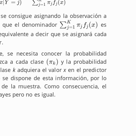
K
|
=
)
(
)
∑
x
Y
j
π
f
x
=
1
j
j
j
) se consigue asignando la observación a
K
(
)
o que el denominador
∑
es
∑
j
=
1
K
π
j
f
j
(
x
)
π
f
x
j
j
=
1
j
 equivalente a decir que se asignará cada
r.
e, se necesita conocer la probabilidad
(
)
ezca a cada clase
y la probabilidad
(
π
k
)
π
k
clase
k
adquiera el valor
x
en el predictor
e se dispone de esta información, por lo
 de la muestra. Como consecuencia, el
ayes pero no es igual.