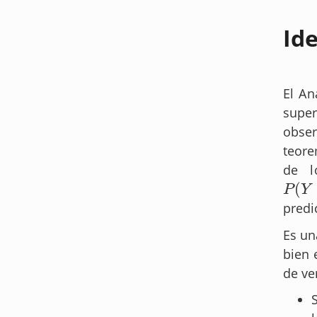
Ide
El An
super
obser
teore
de l
(
P
(
Y
=
k
P
Y
predi
Es un
bien 
de ve