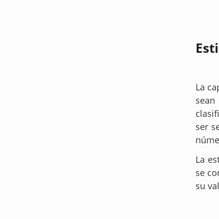
Est
La ca
sean 
clasi
ser s
númer
La es
se co
su va