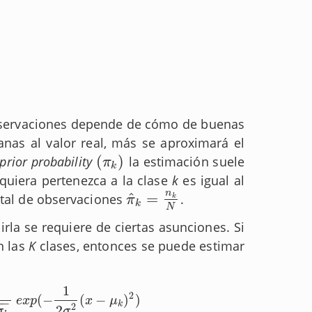
observaciones depende de cómo de buenas
nas al valor real, más se aproximará el
(
)
prior probability
la estimación suele
(
π
k
)
π
k
lquiera pertenezca a la clase
k
es igual al
n
^
=
otal de observaciones
.
π
^
k
=
n
k
N
k
π
k
N
rla se requiere de ciertas asunciones. Si
n las
K
clases, entonces se puede estimar
1
2
(
−
(
−
)
)
2
σ
k
2
(
x
−
μ
k
)
2
)
e
x
p
x
μ
−
−
k
2
2
σ
σ