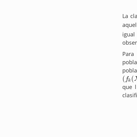
La cl
aque
igual
obser
Para 
pobla
pobla
(
(
(
f
k
(
X
)
f
k
que l
clasi