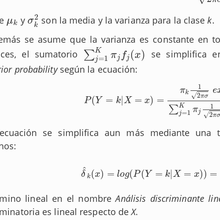
2
de
y
son la media y la varianza para la clase
k
.
μ
k
σ
k
2
μ
σ
k
k
emás se asume que la varianza es constante en t
K
(
)
nces, el sumatorio
∑
se simplifica e
∑
j
=
1
K
π
j
f
j
(
x
)
π
f
x
j
j
=
1
j
ior probability
según la ecuación:
1
π
e
k
√
2
π
σ
(
=
|
=
)
=
P
(
Y
=
k
|
X
=
x
)
=
π
k
1
2
π
σ
e
x
p
(
−
1
2
σ
2
(
x
−
μ
k
)
P
Y
k
X
x
1
K
∑
π
=
1
j
j
√
2
π
 ecuación se simplifica aun más mediante una t
nos:
^
(
)
=
(
(
=
|
=
)
)
=
δ
^
k
(
x
)
=
l
o
g
(
P
(
Y
=
k
|
X
=
x
)
)
=
x
μ
k
σ
2
−
μ
δ
x
l
o
g
P
Y
k
X
x
k
rmino lineal en el nombre
Análisis discriminante lin
iminatoria es lineal respecto de
X
.